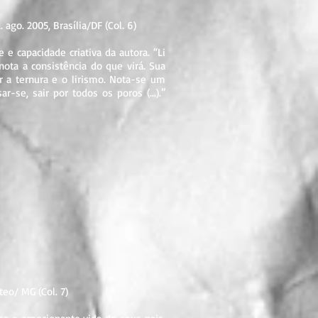
ago. 2005, Brasília/DF (Col. 6)
e capacidade criativa da autora. “Li
nota a consistência do que virá. Sua
er a ternura e o lirismo. Nota-se um
r-se, sair por todos os poros (...).”
eo/ MG (Col. 7)