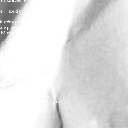
 E há também Alexandre que, em sua
. Fabriciano/MG; 2. ed. ago. 2004,
história de Cibele e Roberto que se
r e preconceituoso pai, ele não quer
 E há também Alexandre que, em sua
 de hoje, romântica e também
 Melissa Correia, professora – São