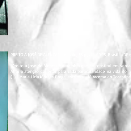
PREITO A JOSÉ DE ALENCAR - ensaio, 58 p., abr. 1995, Brasília/DF (
“Preito a José de Alencar é uma obra que se constitui em verdadeir
Atrai a atenção do leitor para cada particularidade na vida do 
(...).” Maria Lícia Moraes Braga, escritora - Miracema do Tocantin