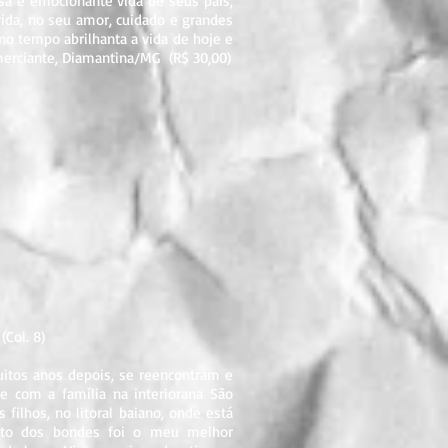
sa e emocionante vida de seus pais,
rida, no seu amor, cuidado e grandes
 no tempo abrilhanta a vida de hoje e
omerciante, Diamantina/MG (R$ 30,00)
Col. 8)
itos anos depois, se reencontram e
e com a família na interiorana São
 filhos, no litoral baiano, onde está
erto dos bondes foi o meu melhor