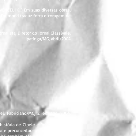
ENCEU! (...) Em suas diversas obras,
a Drumond traduz força e coragem de
rnalista, Diretor do Jornal Classivale,
Ipatinga/MG, abril/2004
. Fabriciano/MG; 2. ed. ago. 2004,
história de Cibele e Roberto que se
r e preconceituoso pai, ele não quer