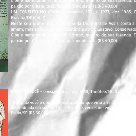
Cibele namorando o filho de Alfredo, meeiro de sua fazenda.
paixão por Cibele, tudo faz para conquistá-la (R$ 40,00)
UM CONFLITO NO AMOR – romance, 192 p., 1977, dez. 1985, Cel
Brasília/DF (Col. 1)
Neste seu primeiro livro, Margarida Drumond de Assis conta a 
amam, mas sofrem com a resistência do Sr. Gustavo. Conservado
Cibele namorando o filho de Alfredo, meeiro de sua fazenda.
paixão por Cibele, tudo faz para conquistá-la (R$ 40,00)
BUSCA DE VOCÊ - poesias, 86 p., nov. 1989, Timóteo/MG (Col. 2)
“Busca de você é uma demonstração do que viria a ser a escritora
determinada em sua busca do Ser. Seus versos me emocionam (...).”
Paulo/SP (R$ 30,00)