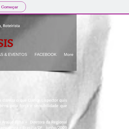
Começar
, Roteirista
IS
AS & EVENTOS
FACEBOOK
More
clareza o que Clarice Lispector quis
béns pela força e sensibilidade que
de Araújo Lima – Diretora da Regional
Taguatinga - Brasília/DF, junho/2009