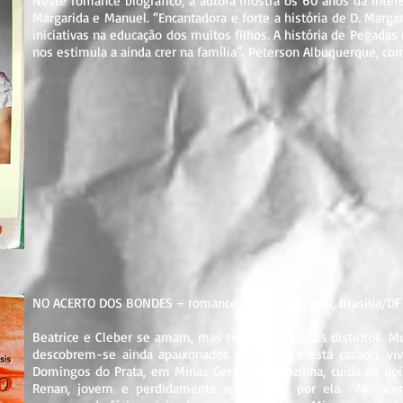
Neste romance biográfico, a autora mostra os 60 anos da inten
Margarida e Manuel. “Encantadora e forte a história de D. Marga
iniciativas na educação dos muitos filhos. A história de Pegadas
nos estimula a ainda crer na família”. Peterson Albuquerque, c
NO ACERTO DOS BONDES – romance, 254 p. nov. 2001, Brasília/DF (
Beatrice e Cleber se amam, mas tomam caminhos distintos. Mu
descobrem-se ainda apaixonados. Porém, ele está casado, viv
Domingos do Prata, em Minas Gerais; ela, sozinha, cuida de dois
Renan, jovem e perdidamente apaixonado por ela. “No ac