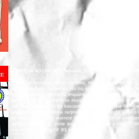
ACONTECEU NO CÁRCERE – romance, 240 p., dez. 1994, Brasília/DF; 2
Margarida Drumond, neste romance, traz a história de Ináci
enfermeira Paula, mulher de seu tio, que é empurrado de um pe
tramas do primo Humberto, enquanto Inácio é acusado do homicí
anos. Enquanto isto, Paula se envolve com Gilberto para quem
com Inácio, e ela tudo faz buscando localizá-lo, até que Dr. Ar
julgamento e proporciona surpresas e grande emoção a todos o
faz com que o leitor vivencie cada fato, deixando-se envol
reflita sobre o jogo entre amor, ciúmes, justiça e vida.” Cri
universitária, Brasília/DF (R$ 40,00)