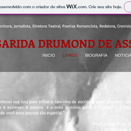
 desenvolvido com o criador de sites
.com
. Crie seu site hoje.
critora, Jornalista, Diretora Teatral, Poetisa Romancista, Redatora, Cronista
ARIDA DRUMOND DE ASS
INICIO
LIVROS
BIOGRAFIA
NOTICI
ecer sua luta para trilhar o caminho de escritora, pude perceber com 
de é escrever. A palavra é o meu domínio sobre o mundo.” (...) Para
de você essa pessoa tão especial.”
Profª. Jozina Pires 
de Ensino de 