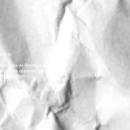
Col. 4)
a aula de literatura e história (...).
romancista cearense, José de Alencar
s/TO (R$ 30,00)