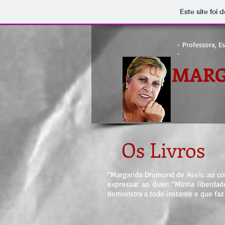
Este site foi
- Professora, Es
-
MARG
Os Livros
“Margarida Drumond de Assis: ao conh
expressar ao dizer: “Minha liberda
demonstra a todo instante e que faz 