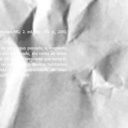
óteo/MG; 2. ed. abr. 252 p., 2010,
de longínquo passado, e, enquanto
 seu namorado, ela conta ao leitor
o literário interessante que torna D.
 no tempo dos primeiros habitantes
ida e pela sensibilidade de seus
ia/DF (R$ 40,00)