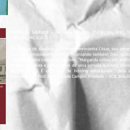
TEMPO DE SAUDADE – romance histórico, 252 p., jan. 1997, Tim
Timóteo/MG (Col. 5)
Em Tempo de saudade, Vó Helena reencontra César, seu amor 
vive uma emocionante estória recordando também Davi, outro
sobre a mineira cidade de Timóteo. “Margarida utiliza um artifíci
Helena narradora e personagem de uma jornada que tem início
do lugar (...). É uma aula de história emoldurada pela v
personagens.” Prof. José Geraldo Campos Trindade – UCB, Brasíl