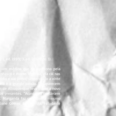
. ed. 1999; 3. ed. 2012 (Col. 3)
o, um médico que se apaixona pela
nhasco e morre. Ingênua, ela cai nas
dio e vai preso, sentenciado a vinte
 ela é a grande paixão. Desaparecem
lon de Albuquerque leva Inácio a novo
s presentes. “Aconteceu no cárcere
ver. Margarida faz com que o mesmo
stiane Gomes Evangelista, estudante