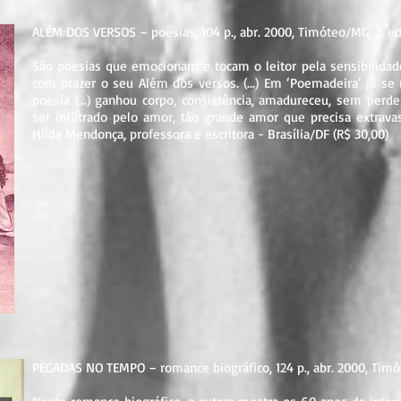
ALÉM DOS VERSOS – poesias, 104 p., abr. 2000, Timóteo/MG; 2. ed. 
São poesias que emocionam e tocam o leitor pela sensibilidade 
com prazer o seu Além dos versos. (...) Em ‘Poemadeira’ já se 
poesia (...) ganhou corpo, consistência, amadureceu, sem perd
ser infiltrado pelo amor, tão grande amor que precisa extravasa
Hilda Mendonça, professora e escritora - Brasília/DF (R$ 30,00)
PEGADAS NO TEMPO – romance biográfico, 124 p., abr. 2000, Timót