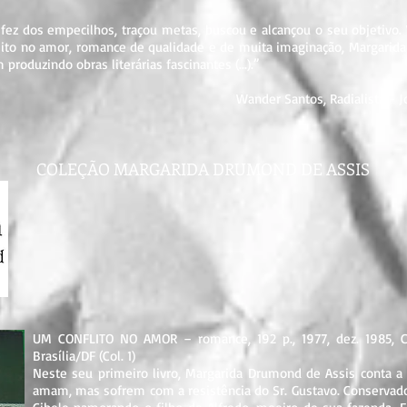
ez dos empecilhos, traçou metas, buscou e alcançou o seu objetivo. V
flito no amor, romance de qualidade e de muita imaginação, Margarid
roduzindo obras literárias fascinantes (...).”
Wander Santos, Radialista - Jo
COLEÇÃO MARGARIDA DRUMOND DE ASSIS
UM CONFLITO NO AMOR – romance, 192 p., 1977, dez. 1985, Cel
Brasília/DF (Col. 1)
Neste seu primeiro livro, Margarida Drumond de Assis conta a 
amam, mas sofrem com a resistência do Sr. Gustavo. Conservado