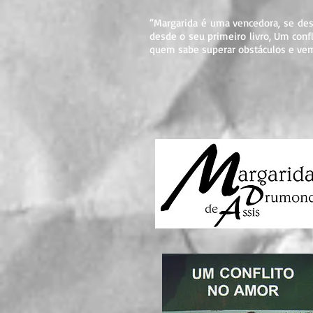
“Margarida é uma vencedora, se desf
desde o seu primeiro livro, Um con
quem sabe superar obstáculos e vem p